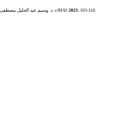
, 103-118.
2023
eJHAS
د. وسيم عبد الجليل مصطفى شولي. رد رواية الثقة بسبب الإرسال الخفي : (دراسة نظرية تطبيقية).