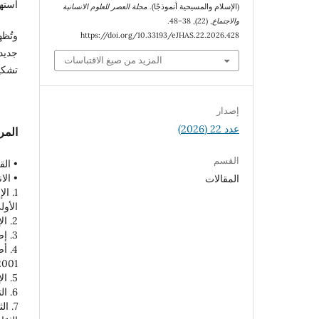
استهل
(الإسلام والمسيحية أنموذجًا).
مجلة العصر للعلوم الانسانية
والاجتماع
, (22), 38–48.
وتُظه
https://doi.org/10.33193/eJHAS.22.2026.428
جديدة
المزيد من صيغ الاقتباسات
تشكيل
إصدار
عدد 22 (2026)
المر
القسم
• الق
• الا
المقالات
الأولى، 
2. الإسلام والمجتمع الرقمي، نبيل علي، الكويت: عالم المعرفة، الطبعة الأولى، 2008.
3. إصلاح الفكر الإسلامي، طه جابر العلواني، القاهرة: دار السلام، الطبعة الأولى، 2000.
2001.
5. الإيمان والتجدد، ميشيل حايك، بيروت: دار المشرق، الطبعة الأولى، 2005.
6. التربية الدينية المسيحية، سليم دكاش، بيروت: دار المشرق، الطبعة الأولى، 2006.