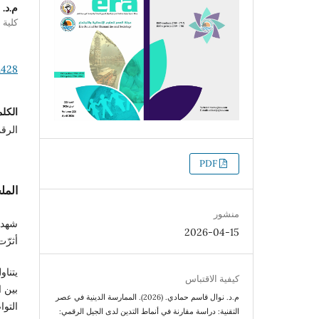
م.د.
كلية 
.428
الكلم
الرق
التنزيلات
PDF
الم
منشور
شهد ا
2026-04-15
أثرّت
يتنا
كيفية الاقتباس
بين ا
م.د. نوال قاسم حمادي. (2026). الممارسة الدينية في عصر
التوا
التقنية: دراسة مقارنة في أنماط التدين لدى الجيل الرقمي: