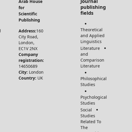
All Rights
Journal
Arab House
Reserved
publishi
for
for Arab
fields
Scientific
House for
Publishing
Scientific
Theoretical
Publishing
Address:
160
and Applie
LTD
City Road,
Linguistics
©2026
London,
Literature
EC1V 2NX
and
Company
Compariso
registration:
Literature
14650689
City:
London
Country:
UK
Philosophic
Studies
Psychologic
Studies
Social
Studies
Related To
The