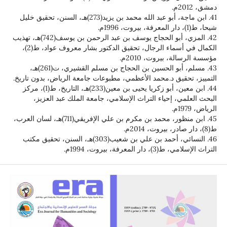
41. ابن ماجة، أبو عبد الله محمد بن يزيد(273)هـ، السنن، تحقيق خليل
42. المزي، أبو الحجاج يوسف بن عبد الرحمن بن يوسف(742)هـ، تهذيب
الكمال في أسماء الرجال، تحقيق الدكتور بشار معروف عواد، ط(2)،
بيروت، 2010م.
43. مسلم، أبو الحسين بن الحجاج بن مسلم القشيري، ت(261)هـ،
ق د.محمد الأعظمي، مطبوعات جامعة الرياض، بدون تاريخ.
44. ابن معين، أبو زكريا يحيى بن معين(233)هـ، التاريخ، ط(1)، مركز
 إحياء التراث الإسلامي، جامعة الملك عبد العزيز،
45. ابن منظور، محمد بن مكرم بن علي الإفريقي(711)هـ، لسان العرب،
46. النسائي، أحمد بن علي بن شعيب(303)هـ، السنن، تحقيق مكتب
ة، بيروت، 1994م.