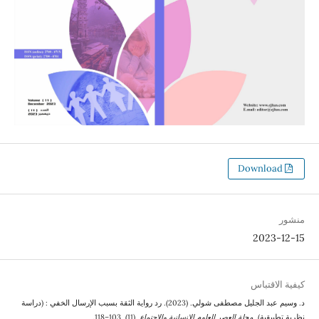
د. وسيم عبد الجليل مصطفى شولي. (2023). رد رواية الثقة بسبب الإرسال الخفي : (دراسة
لة العصر للعلوم الانسانية والاجتماع
, (11), 103–118.