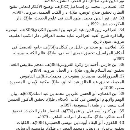
شق، 2013م.
32. الصنعاني، محمد بن إسماعيل(1182)هـ، توضيح الأفكار لمعاني تنقيح
)، دار الكتب العلمية، بيروت، 1997م.
33. عتر، نور الدين محمد، منهج النقد في علوم الحديث، ط(3)، دار
.
34. العراقي، زين الدين عبد الرحيم بن الحسين الكردي(806)هـ، التبصرة
ألفية العراقي، عناية محمد العراقي، دار الكتب العلمية،
ريخ.
35. العلائي، أبو سعيد بن خليل بن كيكلدي(761)هـ، جامع التحصيل في
أحكام المراسيل، تحقيق حمدي السلفي، ط(3)، عالم الكتب، بيروت،
36. ابن فارس، أحمد بن زكريا القزويني(395)هـ، معجم مقاييس اللغة،
)، دار الجيل، بيروت، 1991م.
37. الفيروزآبادي، محمد بن يعقوب بن محمد(ت817)هـ، القاموس
المحيط، تحقيق عبد الخالق عبد الخالق، ط(1)، مكتبة الإيمان، المنصورة،
38. ابن القطان، أبو الحسن علي بن محمد بن عبد الملك(628)هـ، بيان
الوهم والإيهام الواقعين في كتاب الأحكام، ط(1)، تحقيق الدكتور الحسين
بة، السعودية، 1997م.
39. ابن كثير، إسماعيل بن عمر(774)هـ، اختصار علوم الحديث، تحقيق
1979م.
40. الكفوي، أبو البقاء أيوب بن موسى الحسيني(1094)هـ، الكليات،
تحقيق د.عدنان درويش، ومحمد المصري، ط(2)، مؤسسة الرسالة،