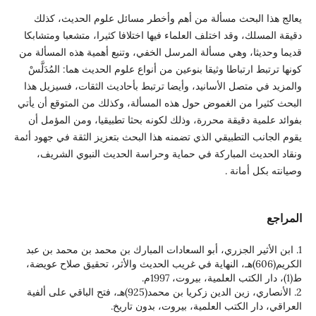
بحث مسألة من أهم وأخطر مسائل علوم الحديث، كذلك
وقد اختلف العلماء فيها اختلافا كثيرا، متشعبا ومتشابكا
 وهي مسألة المرسل الخفي، وتنبع أهمية هذه المسألة من
باطا وثيقا بنوعين من أنواع علوم الحديث هما: المُدَلَّسْ
صل الأسانيد، وأيضا ترتبط بأحاديث الثقات، فسيزيل هذا
ن الغموض حول هذه المسألة، وكذلك من المتوقع أن يأتي
دقيقة محررة، وذلك لكونه بحثا تطبيقيا، ومن المؤمل أن
لتطبيقي الذي تضمنه هذا البحث بتعزيز الثقة في جهود أئمة
المباركة في حماية وحراسة الحديث النبوي الشريف،
انة .
 الجزري، أبو السعادات المبارك بن محمد بن محمد بن عبد
ريم(606)هـ، النهاية في غريب الحديث والأثر، تحقيق صلاح عويضة،
2. الأنصاري، زين الدين زكريا بن محمد(925)هـ، فتح الباقي على ألفية
لكتب العلمية، بيروت، بدون تاريخ.