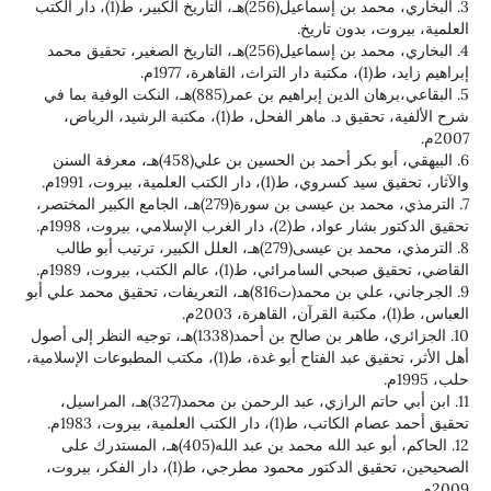
3. البخاري، محمد بن إسماعيل(256)هـ، التاريخ الكبير، ط(1)، دار الكتب
، بدون تاريخ.
4. البخاري، محمد بن إسماعيل(256)هـ، التاريخ الصغير، تحقيق محمد
، 1977م.
5. البقاعي،برهان الدين إبراهيم بن عمر(885)هـ، النكت الوفية بما في
شرح الألفية، تحقيق د. ماهر الفحل، ط(1)، مكتبة الرشيد، الرياض،
6. البيهقي، أبو بكر أحمد بن الحسين بن علي(458)هـ، معرفة السنن
1)، دار الكتب العلمية، بيروت، 1991م.
7. الترمذي، محمد بن عيسى بن سورة(279)هـ، الجامع الكبير المختصر،
دار الغرب الإسلامي، بيروت، 1998م.
8. الترمذي، محمد بن عيسى(279)هـ، العلل الكبير، ترتيب أبو طالب
امرائي، ط(1)، عالم الكتب، بيروت، 1989م.
9. الجرجاني، علي بن محمد(ت816)هـ، التعريفات، تحقيق محمد علي أبو
10. الجزائري، طاهر بن صالح بن أحمد(1338)هـ، توجيه النظر إلى أصول
أهل الأثر، تحقيق عبد الفتاح أبو غدة، ط(1)، مكتب المطبوعات الإسلامية،
11. ابن أبي حاتم الرازي، عبد الرحمن بن محمد(327)هـ، المراسيل،
، دار الكتب العلمية، بيروت، 1983م.
12. الحاكم، أبو عبد الله محمد بن عبد الله(405)هـ، المستدرك على
الصحيحين، تحقيق الدكتور محمود مطرجي، ط(1)، دار الفكر، بيروت،