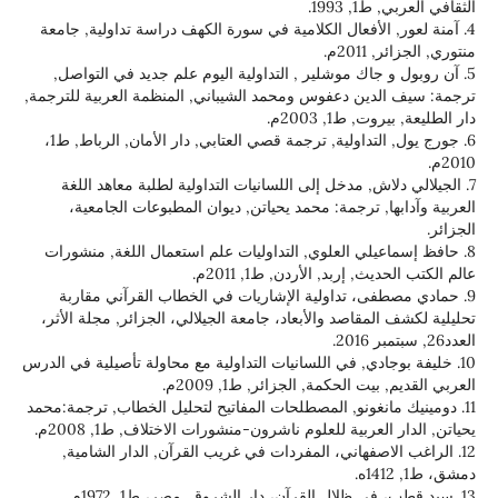
 1993.
, الأفعال الكلامية في سورة الكهف دراسة تداولية, جامعة
20م.
و جاك موشلير , التداولية اليوم علم جديد في التواصل,
دين دعفوس ومحمد الشيباني, المنظمة العربية للترجمة,
 ط1, 2003م.
6. جورج يول, التداولية, ترجمة قصي العتابي, دار الأمان, الرباط, ط1،
لاش, مدخل إلى اللسانيات التداولية لطلبة معاهد اللغة
ا, ترجمة: محمد يحياتن, ديوان المطبوعات الجامعية،
عيلي العلوي, التداوليات علم استعمال اللغة, منشورات
, إربد, الأردن, ط1, 2011م.
فى، تداولية الإشاريات في الخطاب القرآني مقاربة
لمقاصد والأبعاد، جامعة الجيلالي، الجزائر, مجلة الأثر،
وجادي, في اللسانيات التداولية مع محاولة تأصيلية في الدرس
ت الحكمة, الجزائر, ط1, 2009م.
مانغونو, المصطلحات المفاتيح لتحليل الخطاب, ترجمة:محمد
لعربية للعلوم ناشرون-منشورات الاختلاف, ط1, 2008م.
لاصفهاني، المفردات في غريب القرآن, الدار الشامية,