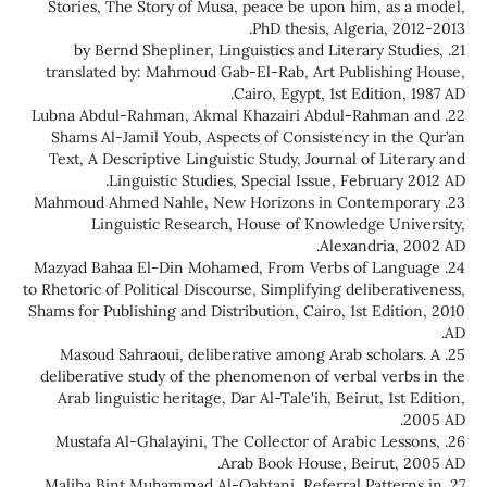
Stories, The Story of Musa, peace be upon him,
PhD thesis, Algeri
21. by Bernd Shepliner, Linguistics and Literar
translated by: Mahmoud Gab-El-Rab, Art Publi
Cairo, Egypt, 1st Edit
22. Lubna Abdul-Rahman, Akmal Khazairi Abdul-R
Shams Al-Jamil Youb, Aspects of Consistency i
Text, A Descriptive Linguistic Study, Journal of
Linguistic Studies, Special Issue, Febr
23. Mahmoud Ahmed Nahle, New Horizons in Cont
Linguistic Research, House of Knowledge
Alexandr
24. Mazyad Bahaa El-Din Mohamed, From Verbs of
to Rhetoric of Political Discourse, Simplifying deli
Shams for Publishing and Distribution, Cairo, 1st 
25. Masoud Sahraoui, deliberative among Arab sc
deliberative study of the phenomenon of verbal 
Arab linguistic heritage, Dar Al-Tale'ih, Beirut,
26. Mustafa Al-Ghalayini, The Collector of Arabi
Arab Book House, Beir
27. Maliha Bint Muhammad Al-Qahtani, Referral Pa