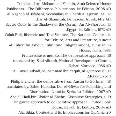
Translated by: Muhammad Yahatin, Arab Sc
Publishers - The Difference Publications, 1st Edit
12. Al-Ragheb Al-Isfahani, Vocabulary in Gharib Al-Q
Dar Al-Shamiyah, Damascus, 1st 
13. Sayyid Qutb, In the Shadows of the Qur’an, Dar A
Egypt, 1st Edit
14. Salah Fadl, Rhetoric and Text Science, The Nation
for Culture, Arts and Litera
15. Al-Taher Ibn Ashour, Tahrir and Enlightenment
House,
16. Francesoise Armenko, The deliberative
translated by: Said Alloush, National Develop
Rabat, Moroc
17. Al-Fayrouzabadi, Muhammad ibn Ya’qub, al-
M
18. Philip Blanche, the deliberative from Austin t
translated by: Saber Habasha, Dar Al-Hiwar for Pu
Distribution, Lattakia, Syria, 1st Edit
19. Abd al-Hadi bin Dhafer al-Shehri, Discourse Str
linguistic approach to deliberative approach,
House, Beirut, 1st Edit
20. Alia Bibia, Context and Its Implications fo