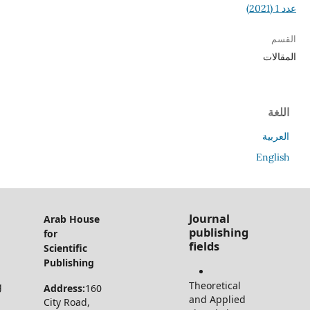
All Rights
Journal
Arab House
Reserved
publishi
for
for Arab
fields
Scientific
House for
Publishing
Scientific
Theoretical
Publishing
Address:
160
and Applie
LTD
City Road,