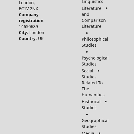
Linguistics
©2026
London,
Literature
EC1V 2NX
and
Company
Compariso
registration:
Literature
14650689
City:
London
Country:
UK
Philosophic
Studies
Psychologic
Studies
Social
Studies
Related To
The
Humanitie
Historical
Studies
Geographic
Studies
Media