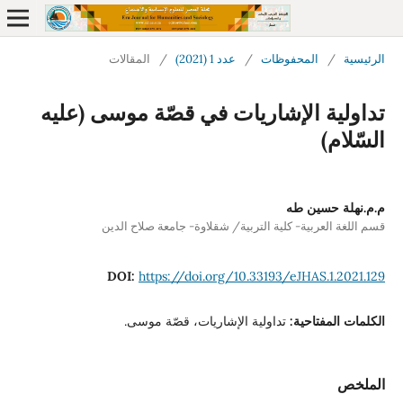
لمحفوظات
/
عدد 1 (2021)
/
المقالات
الإشاریات في قصّة موسی (علیه
ن طە
ية- كلية التربية/ شقلاوة- جامعة صلاح الدين
DOI:
https://doi.org/10.33193/eJHA
احية:
تداولیة الإشاریات، قصّة موسی.