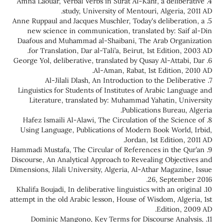
4. Amna Laouar, Verbal Verbs in Surat Al-Kahf, a d
study, University of Mentouri, Alge
5. Anne Ruppaul and Jacques Muschler, Today's delib
new science in communication, translated by:
Daafous and Muhammad al-Shaibani, The Arab O
for Translation, Dar al-Tali’a, Beirut, 1st Edit
6. George Yol, deliberative, translated by Qusay Al-
Al-Aman, Rabat, 1st Edit
7. Al-Jilali Dlash, An Introduction to the 
Linguistics for Students of Institutes of Arabic
Literature, translated by: Muhammad Yahatin
Publications Bur
8. Hafez Ismaili Al-Alawi, The Circulation of the
Using Language, Publications of Modern Book W
Jordan, 1st Edit
9. Hammadi Mustafa, The Circular of References in 
Discourse, An Analytical Approach to Revealing Ob
Dimensions, Jilali University, Algeria, Al-Athar Ma
26, Sep
10. Khalifa Boujadi, In deliberative linguistics with a
attempt in the old Arabic lesson, House of Wisdom,
Editi
11. Dominic Mangono, Key Terms for Discourse