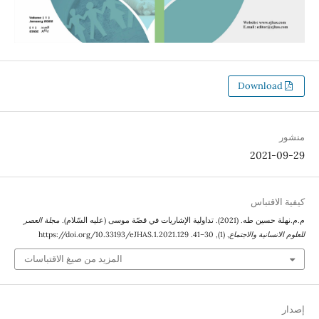
لیه السّلام).
مجلة العصر
اجتماع
, (1), 30–41. https://doi.org/10.33193/eJHAS.1.2021.129
المزيد من صيغ الاقتباسات