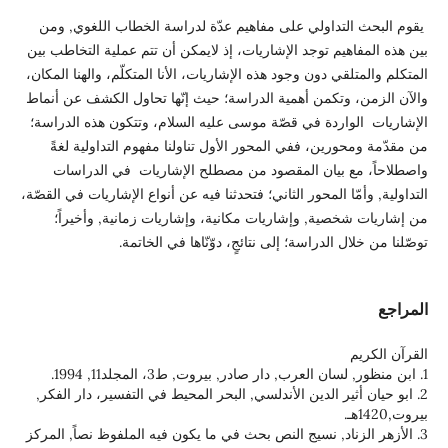
تداولي على مفاهيم عدّة لدراسة الخطاب اللغوي, ومن
يم توجد الإشاريات، إذ لايمكن أن تتم عملية التخاطب بين
قي دون وجود هذه الإشاريات، الأنا المتكلّم، والهنا المكان،
وتكمن أهمية الدراسة؛ حيث إنّها تحاول الكشف عن أنماط
اردة في قصّة موسى عليه السلام، وتتكون هذه الدراسة؛
رين، ففي المحور الأول تناولنا مفهوم التداولية لغةً
ع بيان المقصود من مصطلح الإشاريات في الدراسات
ّا المحور الثاني؛ فتحدثنا فيه عن أنواع الإشاريات في القصّة،
صية, وإشاريات مكانية، وإشاريات زمانية, وأخيراً؛
 الدراسة؛ إلى نتائجٍ، دوّنّاها في الخاتمة.
ثير الدين الأندلسي, البحر المحيط في التفسير، دار الفكر,
زناد, نسيج النص بحث في ما يكون فيه الملفوظ نصاً, المركز